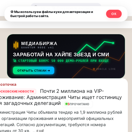
Москвичи.net
🔍
🍪 Мы используем файлы куки для авторизации и
ОК
быстрой работы сайта.
—
Главный
столичный
МЕДИАБИРЖА
QUANTUM NODE v41
чат-
ЗАРАБОТАЙ НА ХАЙПЕ ЗВЕЗД И СМИ
🚀 СТАРТОВЫЙ БОНУС 50 000 ДЕМО-РУБЛЕЙ ПРИ ВХОДЕ
мессенджер,
ORACLE LIVE
ОТКРЫТЬ СТАКАН ➔
новости
соточка
и
Почти 2 миллиона на VIP-
СКОВСКИЕ НОВОСТИ
оживание: Администрация Читы ищет гостиницу
инсайды
я загадочных делегаций
5
ПРОЧИТАНО
Москвы
инистрация Читы объявила тендер на 1,9 миллиона рублей
 организации проживания и мероприятий официальных
егаций. Согласно документации, требуются номера
удия» от 30 кв.
... ЕЩЁ