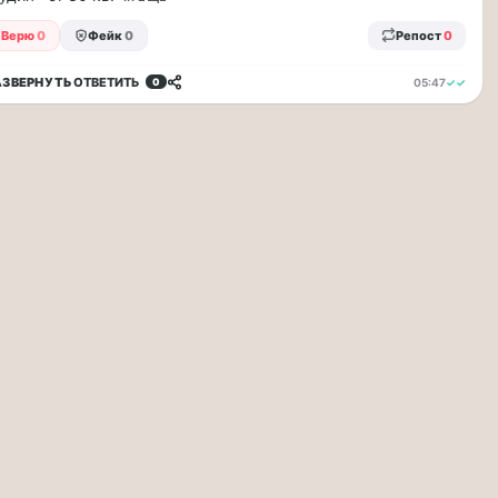
Верю
0
Фейк
0
Репост
0
АЗВЕРНУТЬ
ОТВЕТИТЬ
05:47
✓✓
0