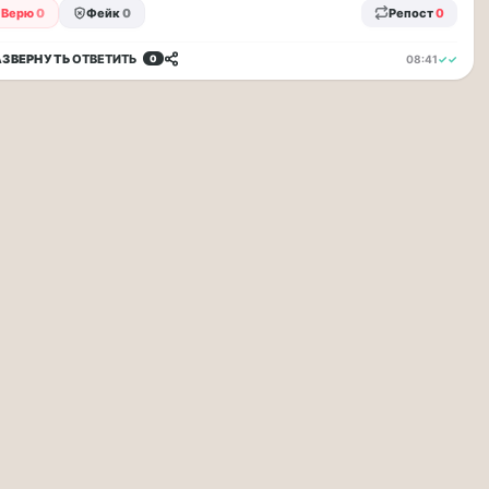
Верю
0
Фейк
0
Репост
0
АЗВЕРНУТЬ
ОТВЕТИТЬ
08:41
✓✓
0