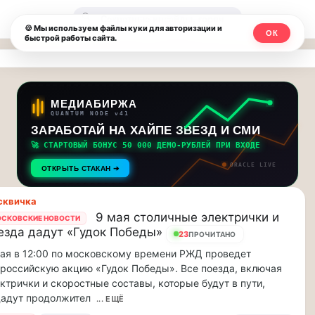
Москвичи.net
🔍
🍪 Мы используем файлы куки для авторизации и
ОК
быстрой работы сайта.
—
Главный
столичный
МЕДИАБИРЖА
QUANTUM NODE v41
чат-
ЗАРАБОТАЙ НА ХАЙПЕ ЗВЕЗД И СМИ
🚀 СТАРТОВЫЙ БОНУС 50 000 ДЕМО-РУБЛЕЙ ПРИ ВХОДЕ
мессенджер,
ORACLE LIVE
ОТКРЫТЬ СТАКАН ➔
новости
сквичка
и
9 мая столичные электрички и
СКОВСКИЕ НОВОСТИ
езда дадут «Гудок Победы»
инсайды
23
ПРОЧИТАНО
ая в 12:00 по московскому времени РЖД проведет
Москвы
российскую акцию «Гудок Победы». Все поезда, включая
ктрички и скоростные составы, которые будут в пути,
дадут продолжител
... ЕЩЁ