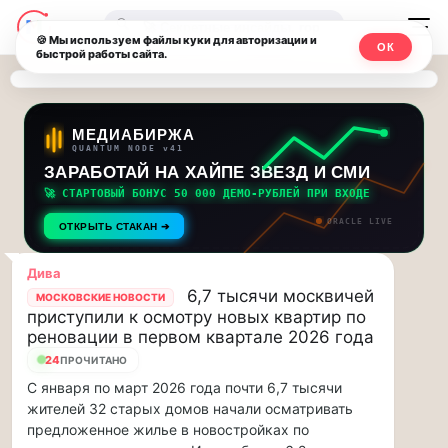
Последние
Москвичи.net
🔍
новости
🍪 Мы используем файлы куки для авторизации и
ОК
быстрой работы сайта.
—
и
обновления
Главный
потока:
столичный
МЕДИАБИРЖА
QUANTUM NODE v41
ЗАРАБОТАЙ НА ХАЙПЕ ЗВЕЗД И СМИ
Друзья,
чат-
приглашаем
🚀 СТАРТОВЫЙ БОНУС 50 000 ДЕМО-РУБЛЕЙ ПРИ ВХОДЕ
мессенджер,
на
ORACLE LIVE
ОТКРЫТЬ СТАКАН ➔
музыкальную
новости
прогулку
Дива
по
и
6,7 тысячи москвичей
МОСКОВСКИЕ НОВОСТИ
Москве
приступили к осмотру новых квартир по
инсайды
Чайковского!…
реновации в первом квартале 2026 года
24
ПРОЧИТАНО
Москвы
Друзья,
С января по март 2026 года почти 6,7 тысячи
приглашаем
жителей 32 старых домов начали осматривать
на
предложенное жилье в новостройках по
музыкальную