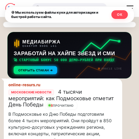
Последние
Москвичи.net
🔍
новости
🍪 Мы используем файлы куки для авторизации и
ОК
быстрой работы сайта.
—
и
обновления
Главный
потока:
столичный
МЕДИАБИРЖА
QUANTUM NODE v41
ЗАРАБОТАЙ НА ХАЙПЕ ЗВЕЗД И СМИ
Друзья,
чат-
приглашаем
🚀 СТАРТОВЫЙ БОНУС 50 000 ДЕМО-РУБЛЕЙ ПРИ ВХОДЕ
мессенджер,
на
ORACLE LIVE
ОТКРЫТЬ СТАКАН ➔
музыкальную
новости
прогулку
online-resurs.ru
по
и
4 тысячи
МОСКОВСКИЕ НОВОСТИ
Москве
мероприятий: как Подмосковье отметит
инсайды
Чайковского!…
День Победы
8
ПРОЧИТАНО
В Подмосковье ко Дню Победы подготовили
Москвы
Друзья,
более 4 тысяч мероприятий. Они пройдут в 850
приглашаем
культурно-досуговых учреждениях региона,
на
включая концерты, патриотические акции,
музыкальную