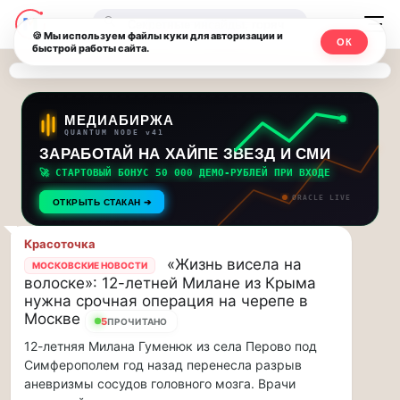
Последние
Москвичи.net
🔍
новости
🍪 Мы используем файлы куки для авторизации и
ОК
быстрой работы сайта.
—
и
обновления
Главный
потока:
столичный
МЕДИАБИРЖА
QUANTUM NODE v41
ЗАРАБОТАЙ НА ХАЙПЕ ЗВЕЗД И СМИ
Друзья,
чат-
приглашаем
🚀 СТАРТОВЫЙ БОНУС 50 000 ДЕМО-РУБЛЕЙ ПРИ ВХОДЕ
мессенджер,
на
ORACLE LIVE
ОТКРЫТЬ СТАКАН ➔
музыкальную
новости
прогулку
Красоточка
по
и
«Жизнь висела на
МОСКОВСКИЕ НОВОСТИ
Москве
волоске»: 12-летней Милане из Крыма
инсайды
Чайковского!…
нужна срочная операция на черепе в
Москве
5
ПРОЧИТАНО
Москвы
Друзья,
12-летняя Милана Гуменюк из села Перово под
приглашаем
Симферополем год назад перенесла разрыв
на
аневризмы сосудов головного мозга. Врачи
музыкальную