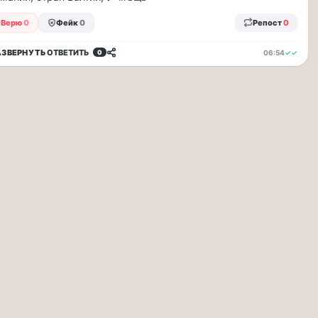
Верю
0
Фейк
0
Репост
0
АЗВЕРНУТЬ
ОТВЕТИТЬ
06:54
✓✓
0