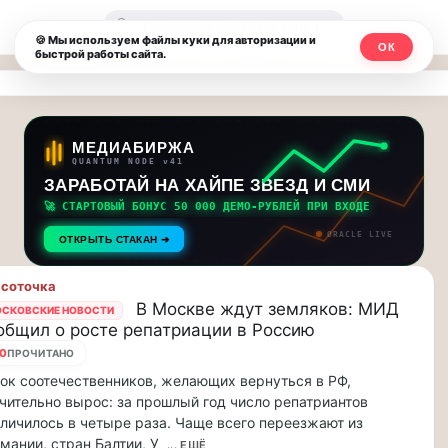
Москвичи.net
🔍
🍪 Мы используем файлы куки для авторизации и
ОК
быстрой работы сайта.
—
Главный
столичный
МЕДИАБИРЖА
QUANTUM NODE v41
чат-
ЗАРАБОТАЙ НА ХАЙПЕ ЗВЕЗД И СМИ
🚀 СТАРТОВЫЙ БОНУС 50 000 ДЕМО-РУБЛЕЙ ПРИ ВХОДЕ
мессенджер,
ORACLE LIVE
ОТКРЫТЬ СТАКАН ➔
новости
соточка
и
В Москве ждут земляков: МИД
СКОВСКИЕ НОВОСТИ
общил о росте репатриации в Россию
инсайды
10
ПРОЧИТАНО
Москвы
ок соотечественников, желающих вернуться в РФ,
чительно вырос: за прошлый год число репатриантов
личилось в четыре раза. Чаще всего переезжают из
мании, стран Балтии, У
... ЕЩЁ