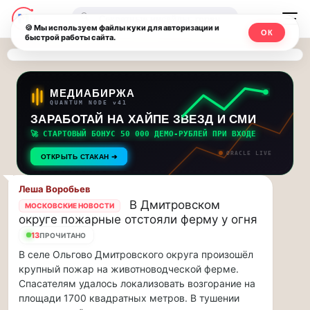
Последние
Москвичи.net
🔍
новости
🍪 Мы используем файлы куки для авторизации и
ОК
быстрой работы сайта.
—
и
обновления
Главный
потока:
столичный
МЕДИАБИРЖА
QUANTUM NODE v41
ЗАРАБОТАЙ НА ХАЙПЕ ЗВЕЗД И СМИ
Друзья,
чат-
приглашаем
🚀 СТАРТОВЫЙ БОНУС 50 000 ДЕМО-РУБЛЕЙ ПРИ ВХОДЕ
мессенджер,
на
ORACLE LIVE
ОТКРЫТЬ СТАКАН ➔
музыкальную
новости
прогулку
Леша Воробьев
по
и
В Дмитровском
МОСКОВСКИЕ НОВОСТИ
Москве
округе пожарные отстояли ферму у огня
инсайды
Чайковского!…
13
ПРОЧИТАНО
В селе Ольгово Дмитровского округа произошёл
Москвы
Друзья,
крупный пожар на животноводческой ферме.
приглашаем
Спасателям удалось локализовать возгорание на
на
площади 1700 квадратных метров. В тушении
музыкальную