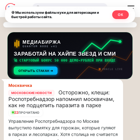
Последние
Москвичи.net
🔍
новости
🍪 Мы используем файлы куки для авторизации и
ОК
быстрой работы сайта.
—
и
обновления
Главный
потока:
столичный
МЕДИАБИРЖА
QUANTUM NODE v41
ЗАРАБОТАЙ НА ХАЙПЕ ЗВЕЗД И СМИ
Друзья,
чат-
приглашаем
🚀 СТАРТОВЫЙ БОНУС 50 000 ДЕМО-РУБЛЕЙ ПРИ ВХОДЕ
мессенджер,
на
ORACLE LIVE
ОТКРЫТЬ СТАКАН ➔
музыкальную
новости
прогулку
Москвичка
по
и
Осторожно, клещи:
МОСКОВСКИЕ НОВОСТИ
Москве
Роспотребнадзор напомнил москвичам,
инсайды
Чайковского!…
как не подцепить паразита в парке
22
ПРОЧИТАНО
Москвы
Друзья,
Управление Роспотребнадзора по Москве
приглашаем
выпустило памятку для горожан, которые гуляют
на
в парках и лесопарках. Хотя столица не считается
музыкальную