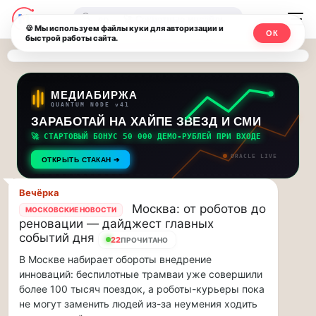
Последние
Москвичи.net
🔍
новости
🍪 Мы используем файлы куки для авторизации и
ОК
быстрой работы сайта.
—
и
обновления
Главный
потока:
столичный
МЕДИАБИРЖА
QUANTUM NODE v41
ЗАРАБОТАЙ НА ХАЙПЕ ЗВЕЗД И СМИ
Друзья,
чат-
приглашаем
🚀 СТАРТОВЫЙ БОНУС 50 000 ДЕМО-РУБЛЕЙ ПРИ ВХОДЕ
мессенджер,
на
ORACLE LIVE
ОТКРЫТЬ СТАКАН ➔
музыкальную
новости
прогулку
Вечёрка
по
и
Москва: от роботов до
МОСКОВСКИЕ НОВОСТИ
Москве
реновации — дайджест главных
инсайды
Чайковского!…
событий дня
22
ПРОЧИТАНО
В Москве набирает обороты внедрение
Москвы
Друзья,
инноваций: беспилотные трамваи уже совершили
приглашаем
более 100 тысяч поездок, а роботы-курьеры пока
на
не могут заменить людей из-за неумения ходить
музыкальную