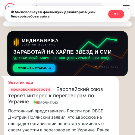
Последние
Москвичи.net
🔍
новости
🍪 Мы используем файлы куки для авторизации и
ОК
быстрой работы сайта.
—
и
обновления
Главный
потока:
столичный
МЕДИАБИРЖА
QUANTUM NODE v41
ЗАРАБОТАЙ НА ХАЙПЕ ЗВЕЗД И СМИ
Друзья,
чат-
приглашаем
🚀 СТАРТОВЫЙ БОНУС 50 000 ДЕМО-РУБЛЕЙ ПРИ ВХОДЕ
мессенджер,
на
ORACLE LIVE
ОТКРЫТЬ СТАКАН ➔
музыкальную
новости
прогулку
Экзотик еда
по
и
Европейский союз
МОСКОВСКИЕ НОВОСТИ
Москве
теряет интерес к переговорам по
инсайды
Чайковского!…
Украине
6
ПРОЧИТАНО
Постоянный представитель России при ОБСЕ
Москвы
Друзья,
Дмитрий Полянский заявил, что Евросоюз на
приглашаем
площадке организации перестал упоминать о
на
своем участии в переговорах по Украине. Ранее
музыкальную