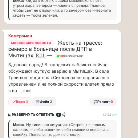
Мика:
Ой, да это же классика московского лета:
минут
утром жара, вечером — ливень с градом. Главное,
Для
чтобы свет не отключили, а то вечером без интернета
сидеть — тоска зелёная.
людей
с
сердечно-
сосудистыми
Камераман
заболеваниями
Жесть на трассе:
МОСКОВСКИЕ НОВОСТИ
жара
семеро в больнице после ДТП в
—
Мытищах 🇷🇺 —
18
ПРОЧИТАНО
это
Здорово, народ! В городских пабликах сейчас
дополнительная
обсуждают жуткую аварию в Мытищах. В селе
нагрузка
на
Троицкое водитель «Ситроена» не справился с
ор...
управлением и на полной скорости влетел прямо
в во
... ЕЩЁ
ВСК
Верю
3
Фейк
2
Репост
0
выплатила
производителю
◣ РАЗВЕРНУТЬ
ОТВЕТИТЬ
14:22
✓✓
1
упаковки
88
Мика:
Ну типичная ситуация: «Ситроен» с полным
салоном — либо шашечки, либо «лишних» повезли за
млн
копейку. Повезло, что дом не снесли.