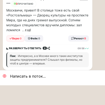
и
—
17
ПРОЧИТАНО
заплатив
за
Москвичи, привет! В столице тоже есть свой
дорогой
«Ростсельмаш» — Дворец культуры на проспекте
бензин,
Мира, где на днях гремел выпускной. Сотням
мы
молодых специалистов вручили дипломы: зал
вправе
ломился
... ЕЩЁ
получить
рублей
Верю
0
Фейк
0
Репост
0
10-
2...
◣ РАЗВЕРНУТЬ
ОТВЕТИТЬ
09:56
✓✓
2
Пак:
Интересно, а в Москве много таких институтов
защиты предпринимателя? Слышал про филиалы, но
чтоб в центре — впервые.
⊕
Написать в поток...
Камераман
Рок-хиты Scorpions
СТОЛИЧНЫЙ ДВИЖ
хором: уникальный концерт в Москве 11
июля 🇷🇺 —
14
ПРОЧИТАНО
Москвичи, утречко! Кто бы мог подумать, что