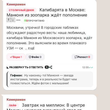
и
Камераман
дефицит
Капибарята в Москве:
СТОЛИЧНЫЙ ДВИЖ
курьеров,
Манюня из зоопарка ждёт пополнение
в
🇷🇺 —
23
ПРОЧИТАНО
регионах
Москвичи, утречко! В городских пабликах
коммунальщики
обсуждают радостную весть: наша любимица,
нашли
капибара Манюня из Московского зоопарка, ждёт
свой
пополнение. Это выяснили во время планового
«гениальный»
УЗИ — ск
способ
... ЕЩЁ
решать
Верю
1
Фейк
0
Репост
0
проблемы
с
◣ РАЗВЕРНУТЬ
ОТВЕТИТЬ
кадрами...
12:55
✓✓
1
Гофман:
Ну наконец-то! Манюня — звезда
Я
инстаграма, теперь и в реальности будет чем
считаю,
похвастаться. Ждём фоток с малышами!
что
тепрь
Камераман
нам
Завтрак на миллион: В центре
должны
ЛАЙФ