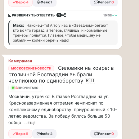
прогулку
Верю
4
Фейк
1
Репост
0
по
Москве
◣ РАЗВЕРНУТЬ
ОТВЕТИТЬ
19:58
✓✓
1
Чайковского!
Макс:
Наконец-то! А то у нас в «Звёздном» бегают
16.08
кто во что горазд, а теперь, глядишь, и нормальные
|
тренеры появятся. Главное, чтобы медицину не
16:00
забыли — колени беречь надо!
Петр
Ильич
Чайковский
Камераман
—
Силовики на ковре: в
МОСКОВСКИЕ НОВОСТИ
один
столичной Росгвардии выбрали
из
чемпионов по единоборству 🇷🇺 —
самых
13
ПРОЧИТАНО
исповедальных
русских
Москвичи, утречко! В главке Росгвардии на ул.
композиторов,
Красноказарменная отгремел чемпионат по
чья
комплексному единоборству, приуроченный к 10-
музыка
летию ведомства. За победу бились больше 50
стала
бойцо
... ЕЩЁ
ча...
Верю
5
Фейк
2
Репост
0
Терапевт