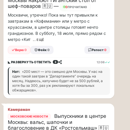
Москвы накроют гигантский стол от
заправщики
шеф-поваров 🇷🇺 —
11
ПРОЧИТАНО
чаевые…
Москвичи, утречко! Пока мы тут привыкли к
Я
завтракам в «Кофемании» или у метро с
считаю,
круассаном, в центре столицы готовят нечто
что
грандиозное. В субботу, 18 июля, прямо рядом с
тепрь
метро «Кит
... ЕЩЁ
нам
должны
Верю
0
Фейк
0
Репост
0
заправщики
чаевые
◣ РАЗВЕРНУТЬ
ОТВЕТИТЬ
12:06
✓✓
3
давать,
Нат:
«200 мест — это смешно для Москвы. У нас на
потому,
один такой завтрак в “Департаменте” очередь на
что
месяц. Надеюсь, капучино будет не за 500 рублей, а
с
хотя бы за 300, раз уж рекламируют локальных
такими
обжарщиков».
ценами
и
проблемами,
Камераман
отстояв
Выпускники в центре
МОСКОВСКИЕ НОВОСТИ
в
Москвы: вальс, шапочки и
очередь
благословение в ДК «Ростсельмаш» 🇷🇺