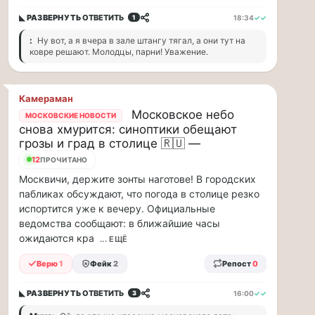
ВСК
◣ РАЗВЕРНУТЬ
ОТВЕТИТЬ
18:34
✓✓
1
дал
:
Ну вот, а я вчера в зале штангу тягал, а они тут на
совет
ковре решают. Молодцы, парни! Уважение.
дачникам:
«сердечникам»
можно
Камераман
находится…
Московское небо
МОСКОВСКИЕ НОВОСТИ
снова хмурится: синоптики обещают
Терапевт
грозы и град в столице 🇷🇺 —
ВСК
12
ПРОЧИТАНО
дал
Москвичи, держите зонты наготове! В городских
совет
пабликах обсуждают, что погода в столице резко
дачникам:
испортится уже к вечеру. Официальные
«сердечникам»
ведомства сообщают: в ближайшие часы
можно
ожидаются кра
находится
... ЕЩЁ
на
Верю
1
Фейк
2
Репост
0
жаре
не
◣ РАЗВЕРНУТЬ
ОТВЕТИТЬ
16:00
✓✓
более
3
20