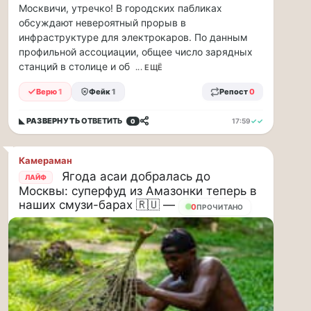
парке
Москвичи, утречко! В городских пабликах
«Сокольники»
обсуждают невероятный прорыв в
откроется
инфраструктуре для электрокаров. По данным
«Капибара
профильной ассоциации, общее число зарядных
кафе».
станций в столице и об
... ЕЩЁ
Это
новое
Верю
1
Фейк
1
Репост
0
уютное
место
◣ РАЗВЕРНУТЬ
ОТВЕТИТЬ
17:59
✓✓
0
рядом
с
популярной
Камераман
площадкой
Ягода асаи добралась до
ЛАЙФ
«Гайд
Москвы: суперфуд из Амазонки теперь в
Парк».
наших смузи-барах 🇷🇺 —
17
ПРОЧИТАНО
Здесь
можно
провести
время
всей
семьей
и