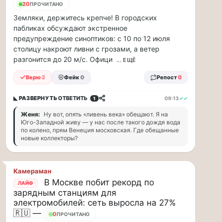
21
ПРОЧИТАНО
88
Земляки, держитесь крепче! В городских
млн
пабликах обсуждают экстренное
рублей
в
предупреждение синоптиков: с 10 по 12 июля
рамках
столицу накроют ливни с грозами, а ветер
договора
разгонится до 20 м/с. Офици
... ЕЩЁ
страхов...
Верю
2
Фейк
0
Репост
0
1
августа
◣ РАЗВЕРНУТЬ
ОТВЕТИТЬ
09:13
✓✓
1
в
Женя:
Ну вот, опять «ливень века» обещают. Я на
московском
Юго-Западной живу — у нас после такого дождя вода
по колено, прям Венеция московская. Где обещанные
парке
новые коллекторы?
«Сокольники»
откроется
«Капибара…
Камераман
В Москве побит рекорд по
ЛАЙФ
1
зарядным станциям для
августа
электромобилей: сеть выросла на 27%
в
🇷🇺 —
9
ПРОЧИТАНО
московском