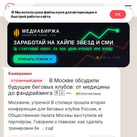
Последние
Москвичи.net
🔍
новости
🍪 Мы используем файлы куки для авторизации и
ОК
быстрой работы сайта.
—
и
обновления
Главный
МЕДИАБИРЖА
QUANTUM NODE v41
потока:
столичный
ЗАРАБОТАЙ НА ХАЙПЕ ЗВЕЗД И СМИ
🚀 СТАРТОВЫЙ БОНУС 50 000 ДЕМО-РУБЛЕЙ ПРИ ВХОДЕ
Друзья,
чат-
ORACLE LIVE
приглашаем
ОТКРЫТЬ СТАКАН ➔
мессенджер,
на
музыкальную
Камераман
новости
В Москве обсудили
прогулку
СТОЛИЧНЫЙ ДВИЖ
будущее беговых клубов: от медицины
по
и
до фандрайзинга 🇷🇺 —
8
Москве
ПРОЧИТАНО
инсайды
Чайковского!…
Москвичи, утречко! В столице прошла вторая
конференция для беговых клубов России, и
Москвы
Друзья,
Общественная палата Москвы выступила её
приглашаем
партнёром. Говорили о главном: как сделать
на
тренировки бе
... ЕЩЁ
музыкальную