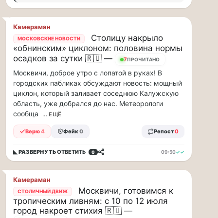
рублей
в…
Камераман
ВСК
Столицу накрыло
МОСКОВСКИЕ НОВОСТИ
выплатила
«обнинским» циклоном: половина нормы
производителю
осадков за сутки 🇷🇺 —
6
ПРОЧИТАНО
упаковки
88
Москвичи, доброе утро с лопатой в руках! В
млн
городских пабликах обсуждают новость: мощный
рублей
циклон, который заливает соседнюю Калужскую
в
область, уже добрался до нас. Метеорологи
связи
сообща
... ЕЩЁ
с
повреждением
Верю
4
Фейк
0
Репост
0
оборудования
Страховой
◣ РАЗВЕРНУТЬ
ОТВЕТИТЬ
09:50
✓✓
0
Дом
ВСК
выплатил
Камераман
ООО
Москвичи, готовимся к
СТОЛИЧНЫЙ ДВИЖ
ПТК
тропическим ливням: с 10 по 12 июля
«Союз-
город накроет стихия 🇷🇺 —
Полимер»