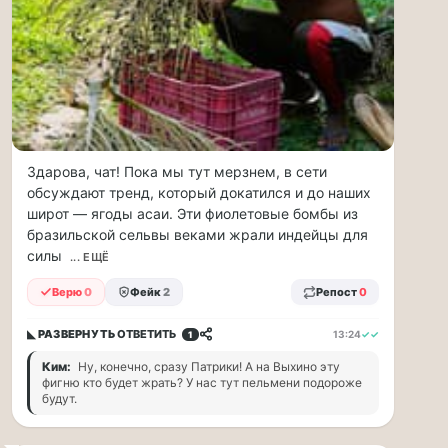
по...
Москвичи,
привет!
Пока
мы
тут
в
Здарова, чат! Пока мы тут мерзнем, в сети
столице
обсуждают тренд, который докатился и до наших
обсуждаем…
широт — ягоды асаи. Эти фиолетовые бомбы из
бразильской сельвы веками жрали индейцы для
Москвичи,
силы
... ЕЩЁ
привет!
Пока
Верю
0
Фейк
2
Репост
0
мы
тут
◣ РАЗВЕРНУТЬ
ОТВЕТИТЬ
13:24
✓✓
1
в
столице
Ким:
Ну, конечно, сразу Патрики! А на Выхино эту
фигню кто будет жрать? У нас тут пельмени подороже
обсуждаем
будут.
новые
тарифы,
электробусы