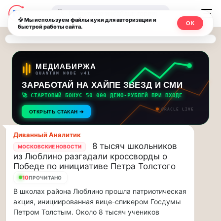
Последние
Москвичи.net
🔍
новости
🍪 Мы используем файлы куки для авторизации и
ОК
быстрой работы сайта.
—
и
обновления
Главный
потока:
столичный
МЕДИАБИРЖА
QUANTUM NODE v41
ЗАРАБОТАЙ НА ХАЙПЕ ЗВЕЗД И СМИ
Друзья,
чат-
приглашаем
🚀 СТАРТОВЫЙ БОНУС 50 000 ДЕМО-РУБЛЕЙ ПРИ ВХОДЕ
мессенджер,
на
ORACLE LIVE
ОТКРЫТЬ СТАКАН ➔
музыкальную
новости
прогулку
Диванный Аналитик
по
и
8 тысяч школьников
МОСКОВСКИЕ НОВОСТИ
Москве
из Люблино разгадали кроссворды о
инсайды
Чайковского!…
Победе по инициативе Петра Толстого
10
ПРОЧИТАНО
Москвы
Друзья,
В школах района Люблино прошла патриотическая
приглашаем
акция, инициированная вице-спикером Госдумы
на
Петром Толстым. Около 8 тысяч учеников
музыкальную